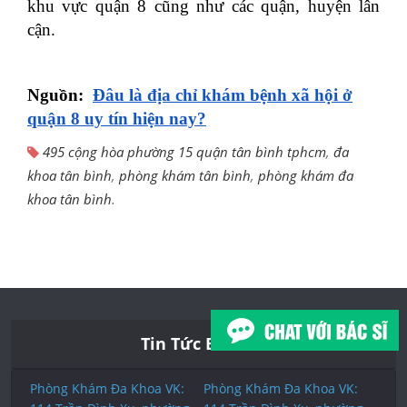
khu vực quận 8 cũng như các quận, huyện lân
cận.
Nguồn:
Đâu là địa chỉ khám bệnh xã hội ở
quận 8 uy tín hiện nay?
495 cộng hòa phường 15 quận tân bình tphcm
,
đa
khoa tân bình
,
phòng khám tân bình
,
phòng khám đa
khoa tân bình
.
Tin Tức Báo Chí
Phòng Khám Đa Khoa VK:
Phòng Khám Đa Khoa VK: